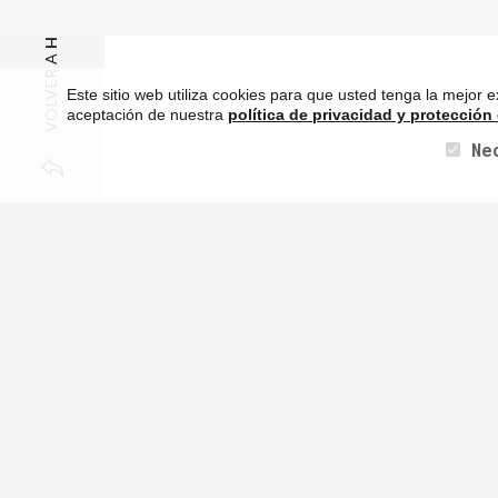
HOME
VOLVER A
Este sitio web utiliza cookies para que usted tenga la mejor
aceptación de nuestra
política de privacidad y protección
Ne
Tamaño
250 × 150
Imagen anterior
Sigui
completo