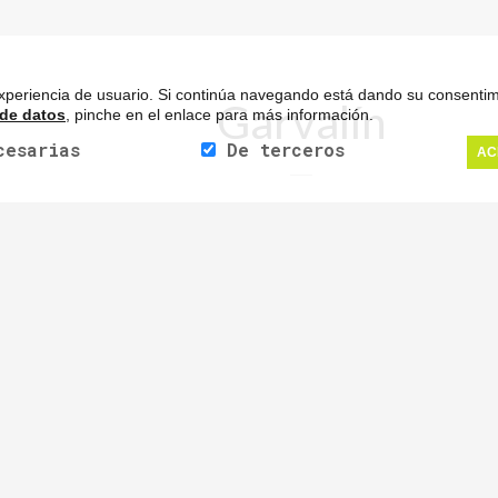
 experiencia de usuario. Si continúa navegando está dando su consenti
Garvalín
 de datos
, pinche en el enlace para más información.
cesarias
De terceros
AC
ente imagen