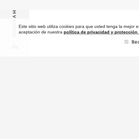
HOME
VOLVER A
Este sitio web utiliza cookies para que usted tenga la mejor
aceptación de nuestra
política de privacidad y protección
Ne
Tamaño
250 × 150
Imagen anterior
Sigui
completo