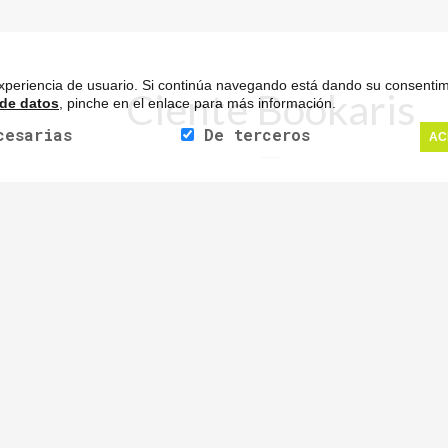
 experiencia de usuario. Si continúa navegando está dando su consenti
Ciente Bookaris
 de datos
, pinche en el enlace para más información.
cesarias
De terceros
AC
ente imagen